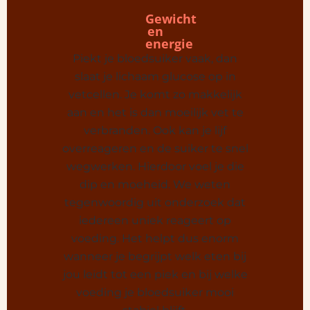
Gewicht
en
energie
Piekt je bloedsuiker vaak, dan
slaat je lichaam glucose op in
vetcellen. Je komt zo makkelijk
aan en het is dan moeilijk vet te
verbranden. Ook kan je lijf
overreageren en de suiker te snel
wegwerken. Hierdoor voel je die
dip en moeheid. We weten
tegenwoordig uit onderzoek dat
iedereen uniek reageert op
voeding. Het helpt dus enorm
wanneer je begrijpt welk eten bij
jou leidt tot een piek en bij welke
voeding je bloedsuiker mooi