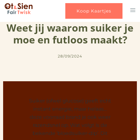
Koop Kaartjes
Weet jij waarom suiker je
moe en futloos maakt?
28/09/2024
Suiker (ofwel glucose) geeft echt
instant energie, maar helaas…
deze voorraad brand je ook weer
razendsnel op. Wat volgt is de
bekende ‘bloedsuiker-dip’. Dit