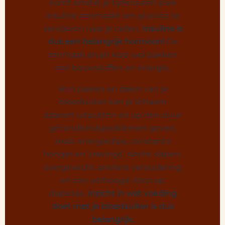
komt omdat je tijdens een piek
insuline aanmaakt om glucose te
vervoeren naar je cellen.
Insuline is
dus een belangrijk hormoon!
De
aanmaak ervan kost wel bakken
aan bouwstoffen en energie.
Veel pieken en dalen van je
bloedsuiker kan je lichaam
daarom uitputten en op den duur
gezondheidsproblemen geven,
zoals: energiedips, constante
honger en ‘cravings’, slecht slapen,
overgewicht, snellere veroudering
en een verhoogd risico op
diabetes.
Inzicht in wat voeding
doet met je bloedsuiker is dus
belangrijk.