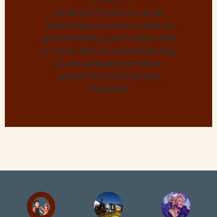
stabiel blijft.
Bij HEALTHY DAYS kun je dit
inzicht krijgen met een continue
glucosemeting voor 2 weken, dag
én nacht. Met de verbetertips krijg
je grip op je gezondheid, je
gewicht en voel je je weer
energiek!